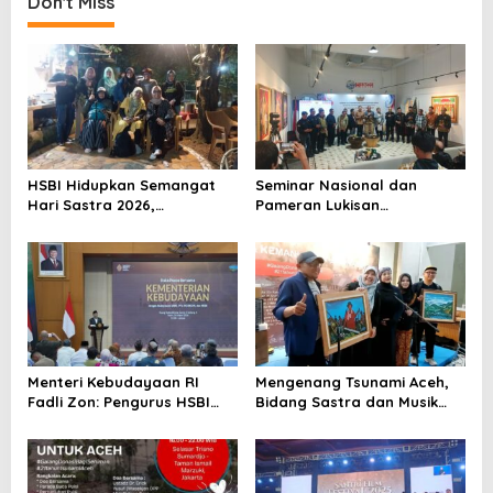
i
Don't Miss
o
n
HSBI Hidupkan Semangat
Seminar Nasional dan
Hari Sastra 2026,
Pameran Lukisan
Padepokan Mahagenta Jadi
“Revitalisasi Keraton
Titik Temu Seniman
Nusantara” Digelar di
Nusantara
Jakarta
Menteri Kebudayaan RI
Mengenang Tsunami Aceh,
Fadli Zon: Pengurus HSBI
Bidang Sastra dan Musik
Harus Banyak Menggali dan
HSBI Bergerak Bantu
Mempublikasikan Seni
Korban Bencana Tanah
Budaya Islam
Gayo