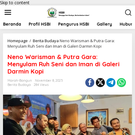
Skip to content
Beranda
Profil HSBI
Pengurus HSBI
Gallery
Hubung
Homepage
/
Berita Budaya
Neno Warisman & Putra Gara:
Menyulam Ruh Seni dan Iman di Galeri Darmin Kopi
Neno Warisman & Putra Gara:
Menyulam Ruh Seni dan Iman di Galeri
Darmin Kopi
Marah-Bangun
November 8, 2025
Berita Budaya
284 Views