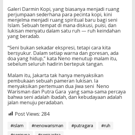
Galeri Darmin Kopi, yang biasanya menjadi ruang
perjumpaan sederhana para pecinta kopi, kini
menjelma menjadi ruang spiritual baru bagi seni
Islam. Sebuah tempat di mana diskusi, puisi, dan
lukisan menyatu dalam satu ruh — ruh keindahan
yang beradab.
“Seni bukan sekadar ekspresi, tetapi cara kita
bersyukur. Dalam setiap warna dan goresan, ada
doa yang hidup,” kata Neno menutup malam itu,
sebelum seluruh hadirin bertepuk tangan.
Malam itu, Jakarta tak hanya menyaksikan
pembukaan sebuah pameran lukisan. Ia
menyaksikan pertemuan dua jiwa seni Neno
Warisman dan Putra Gara yang sama-sama percaya
bahwa seni adalah ibadah, dan kebudayaan adalah
jalan menuju peradaban.
Post Views:
284
#islam
#nenowarisman
#putragara
#ruh
#senirupa
#senisastra