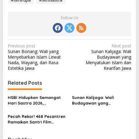
Follow Us
P
Previous post
Next post
Sunan Bonang: Wali yang
Sunan Kalijaga: Wali
o
Menyebarkan Islam Lewat
Budayawan yang
s
Nada, Wayang, dan Rasa
Menyatukan Islam dan
Estetika Jawa
Kearifan Jawa
t
n
Related Posts
a
v
HSBI Hidupkan Semangat
Sunan Kalijaga: Wali
Hari Sastra 2026,
Budayawan yang
i
Padepokan Mahagenta Jadi
Menyatukan Islam dan
g
Titik Temu Seniman
Kearifan Jawa
Pecah Rekor! 468 Pesantren
Nusantara
a
Ramaikan Santri Film
Festival (SANFFEST) 2025,
t