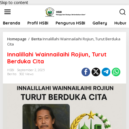
Skip to content
Beranda
Profil HSBI
Pengurus HSBI
Gallery
Hubung
Homepage
/
Berita
Innalillahi Wainnailaihi Rojiun, Turut Berduka
Cita
Innalillahi Wainnailaihi Rojiun, Turut
Berduka Cita
HSBI
September 2, 2025
Berita
302 Views