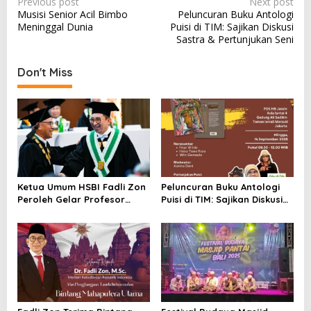
P
Previous post
Next post
Musisi Senior Acil Bimbo
Peluncuran Buku Antologi
o
Meninggal Dunia
Puisi di TIM: Sajikan Diskusi
s
Sastra & Pertunjukan Seni
t
Don't Miss
n
a
v
i
g
a
Ketua Umum HSBI Fadli Zon
Peluncuran Buku Antologi
t
Peroleh Gelar Profesor
Puisi di TIM: Sajikan Diskusi
i
Kehormatan dari Universitas
Sastra & Pertunjukan Seni
Nasional
o
n