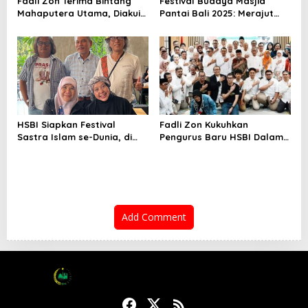
Fadli Zon Terima Bintang
Festival Budaya Masjid
Mahaputera Utama, Diakui
Pantai Bali 2025: Merajut
Berjasa dalam Budaya dan
Budaya, Menguatkan Iman,
Politik
Menyapa Dunia dari
Jembrana
HSBI Siapkan Festival
Fadli Zon Kukuhkan
Sastra Islam se-Dunia, di
Pengurus Baru HSBI Dalam
Jakarta
Gelaran Seni Inklusif di PDS
HB Jassin
Add Comment